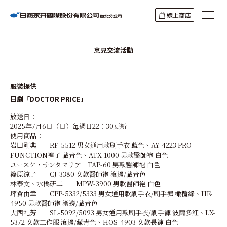
線上商店
意見交流活動
服裝提供
日劇「DOCTOR PRICE」
放送日：
2025年7月6日（日）毎週日22：30更新
使用商品：
岩田剛典 RF-5512 男女通用款刷手衣 藍色、AY-4223 PRO-
FUNCTION褲子 藏青色、ATX-1000 男款醫師袍 白色
ユースケ・サンタマリア TAP-60 男款醫師袍 白色
篠原涼子 CJ-3380 女款醫師袍 滾邊/藏青色
林泰文、水橋研二 MPW-3900 男款醫師袍 白色
坪倉由幸 CPP-5332/5333 男女通用款刷手衣/刷手褲 橄欖綠、HE-
4950 男款醫師袍 滾邊/藏青色
大西礼芳 SL-5092/5093 男女通用款刷手衣/刷手褲 波爾多紅、LX-
5372 女款工作服 滾邊/藏青色、HOS-4903 女款長褲 白色